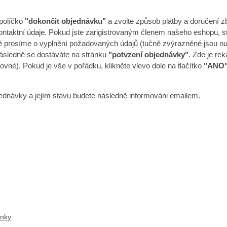
 políčko
"dokončit objednávku"
a zvolte způsob platby a doručení zb
kontaktní údaje. Pokud jste zarigistrovaným členem našeho eshopu, sta
prosíme o vyplnění požadovaných údajů (tučně zvýrazněné jsou nutné
následně se dostáváte na stránku
"potvzení objednávky"
. Zde je re
ovné). Pokud je vše v pořádku, klikněte vlevo dole na tlačítko
"ANO
bjednávky a jejím stavu budete následně informováni emailem.
ánky