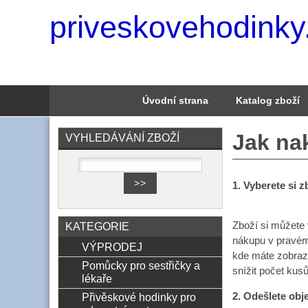
priveskovehodinky
Úvodní strana
Katalog zboží
Jak na
VYHLEDÁVÁNÍ ZBOŽÍ
1. Vyberete si z
KATEGORIE
Zboží si můžete 
nákupu v pravém 
VÝPRODEJ
kde máte zobraz
Pomůcky pro sestřičky a
snížit počet kusů
lékaře
Přivěskové hodinky pro
2. Odešlete ob