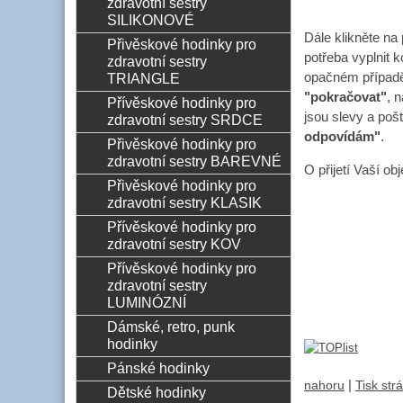
zdravotní sestry
SILIKONOVÉ
Dále klikněte na
Přivěskové hodinky pro
potřeba vyplnit 
zdravotní sestry
TRIANGLE
opačném případě 
"pokračovat"
, 
Přívěskové hodinky pro
jsou slevy a pošt
zdravotní sestry SRDCE
odpovídám"
.
Přivěskové hodinky pro
zdravotní sestry BAREVNÉ
O přijetí Vaší o
Přivěskové hodinky pro
zdravotní sestry KLASIK
Přívěskové hodinky pro
zdravotní sestry KOV
Přívěskové hodinky pro
zdravotní sestry
LUMINÓZNÍ
Dámské, retro, punk
hodinky
Pánské hodinky
|
nahoru
Tisk str
Dětské hodinky