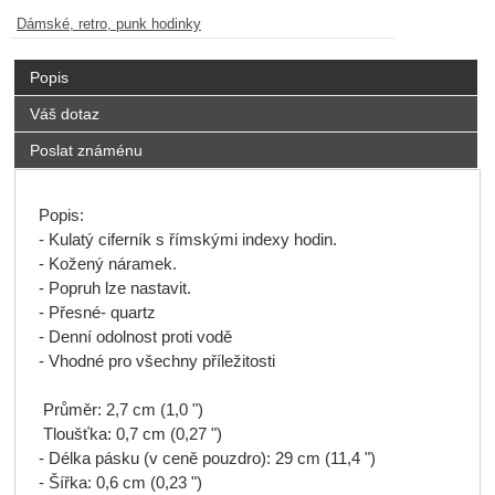
Dámské, retro, punk hodinky
Popis
Váš dotaz
Poslat známénu
Popis
:
-
Kulatý
ciferník
s římskými
indexy
hodin
.
-
K
ožený náramek
.
-
Popruh
lze nastavit.
-
Přesné-
quartz
- Denní
odolnost proti vodě
-
Vhodné pro
všechny příležitosti
Průměr:
2,7 cm
(1,0
"
)
Tloušťka:
0,7 cm
(0,27
"
)
-
Délka pásku (
v ceně
pouzdro
)
:
29 cm
(
11,4
"
)
-
Š
ířka
:
0,6 cm
(0,23
"
)