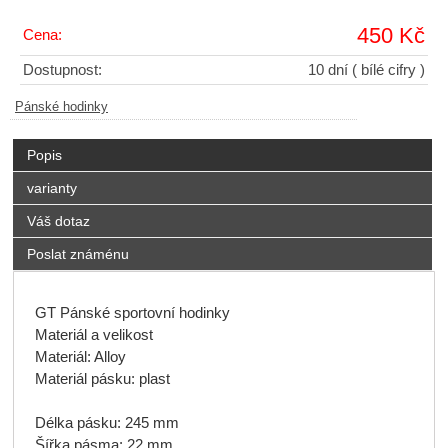
450 Kč
Cena:
Dostupnost:
10 dní
( bílé cifry )
Pánské hodinky
Popis
varianty
Váš dotaz
Poslat známénu
GT
Pánské sportovní
hodinky
Materiál
a velikost
Materiál:
Alloy
Materiál
pásku
:
plast
Délka
pásku:
245 mm
Šířka pásma:
22 mm