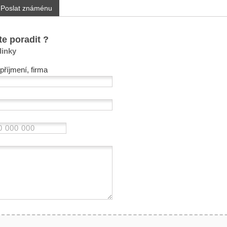
Poslat známénu
te poradit ?
dinky
příjmení, firma