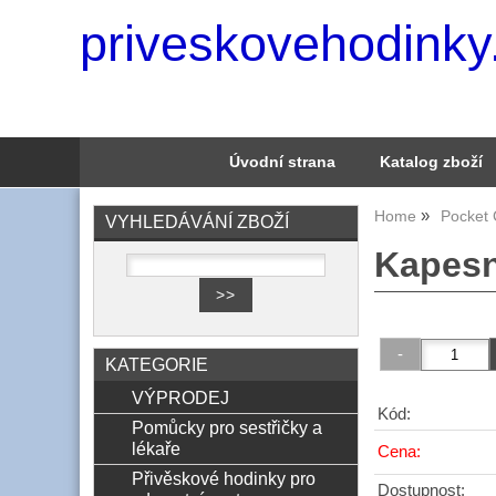
priveskovehodinky
Úvodní strana
Katalog zboží
Home
Pocket 
VYHLEDÁVÁNÍ ZBOŽÍ
Kapesn
KATEGORIE
VÝPRODEJ
Kód:
Pomůcky pro sestřičky a
lékaře
Cena:
Přivěskové hodinky pro
Dostupnost: