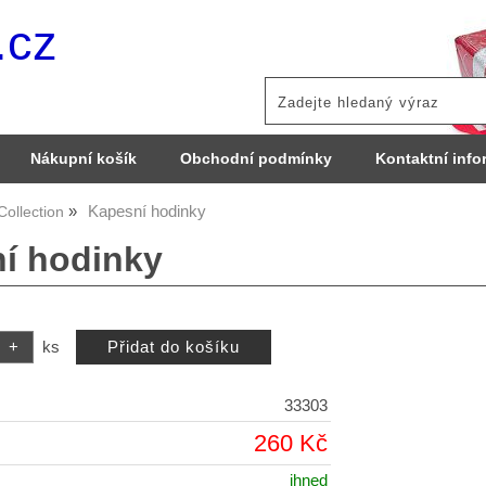
.cz
Nákupní košík
Obchodní podmínky
Kontaktní info
Kapesní hodinky
Collection
í hodinky
ks
33303
260 Kč
ihned