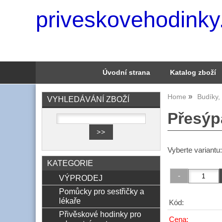
priveskovehodinky
Úvodní strana
Katalog zboží
Home
Budíky,
VYHLEDÁVÁNÍ ZBOŽÍ
Přesýpa
Vyberte variantu
KATEGORIE
VÝPRODEJ
Pomůcky pro sestřičky a
lékaře
Kód:
Přivěskové hodinky pro
Cena: