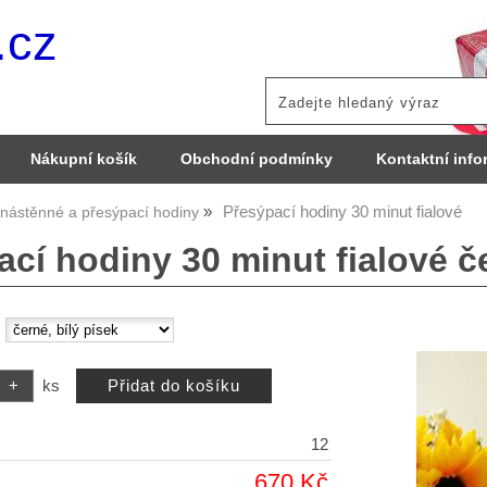
.cz
Nákupní košík
Obchodní podmínky
Kontaktní info
Přesýpací hodiny 30 minut fialové
 nástěnné a přesýpací hodiny
cí hodiny 30 minut fialové če
:
ks
12
670 Kč