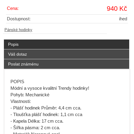
940 Kč
Cena:
Dostupnost:
ihed
Pánské hodinky
Popis
Váš dotaz
Poslat známénu
POPIS
Módní
a vysoce kvalitní
Trendy
hodinky
!
Pohyb:
Mechanické
Vlastnosti:
-
Plášť hodinek
Průměr
:
4,4 cm
cca.
-
Tloušťka
plášť hodinek
:
1,1 cm
cca
-
Kapela
Délka
:
17 cm
cca.
-
Šířka pásma
:
2 cm
cca.